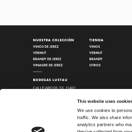
NUESTRA COLECCIÓN
TIENDA
VINOS DE JEREZ
VINOS
VERMUT
VERMUT
BRANDY DE JEREZ
BRANDY
VINAGRE DE JEREZ
OTROS
BODEGAS LUSTAU
CALLE ARCOS, 53, 11402
JEREZ DE LA FRONTERA,
This website uses cookie
CÁDIZ
We use cookies to personal
¿Cómo llegar?
traffic. We also share info
956 34 15 97
analytics partners who may
they’ve collected from your