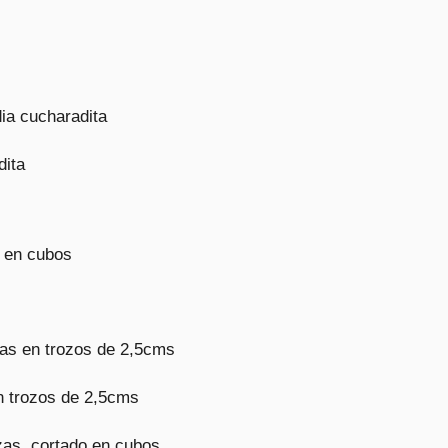
dia cucharadita
dita
s en cubos
das en trozos de 2,5cms
en trozos de 2,5cms
zas, cortado en cubos