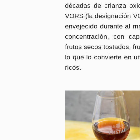
décadas de crianza oxida
VORS (la designación VO
envejecido durante al m
concentración, con c
frutos secos tostados, f
lo que lo convierte en u
ricos.