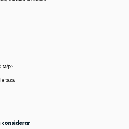
ita/p>
ia taza
a considerar