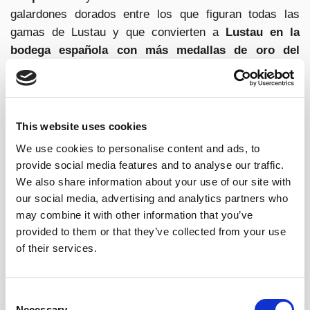
galardones dorados entre los que figuran todas las
gamas de Lustau y que convierten a
Lustau en la
bodega española con más medallas de oro del
certamen.
“Que todas nuestras gamas sean distinguidas con un
oro, refleja el compromiso con la calidad y supone un
This website uses cookies
reconocimiento increíble al trabajo que realizamos día a
We use cookies to personalise content and ads, to
día en la bodega”, explica el enólogo y capataz de
provide social media features and to analyse our traffic.
Bodegas Lustau, Sergio Martínez, reconocido en seis
We also share information about your use of our site with
ocasiones por IWC como Mejor Enólogo de Vinos
our social media, advertising and analytics partners who
Generosos del Mundo, categoría especial cuyos
may combine it with other information that you’ve
nominados para este año se conocerán próximamente.
provided to them or that they’ve collected from your use
of their services.
Lustau
vuelve a destacar por la excelencia de su gama
VORS
, considerada la más amplia del Marco de Jerez,
Consent
al obtener
medalla de oro para cinco de sus vinos.
Necessary