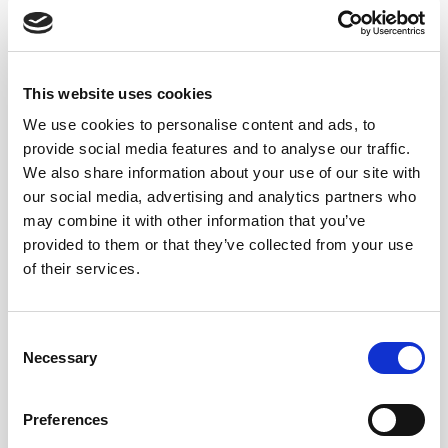
y el tiempo de maceración desempeñan un papel
fundamental en el carácter final del vermut.
En
Lustau
, para lograr una extracción óptima de la
This website uses cookies
esencia de cada botánico, estos se maceran por
We use cookies to personalise content and ads, to
separado. Posteriormente, los extractos obtenidos se
provide social media features and to analyse our traffic.
incorporan a los vinos base y la mezcla se deja
We also share information about your use of our site with
reposar. Durante seis meses, el conjunto gana en
our social media, advertising and analytics partners who
complejidad y equilibrio, permitiendo que los aromas de
may combine it with other information that you’ve
los botánicos y los del vino se integren de forma
provided to them or that they’ve collected from your use
armoniosa.
of their services.
MACERACIÓN Y ENSAMBLAJE
Consent
Necessary
Selection
Algunos vermuts premium se someten a un periodo de
envejecimiento o crianza en barricas de roble, lo que
Preferences
aporta una mayor complejidad y suaviza el perfil
aromático y gustativo del producto.
No es el caso de la